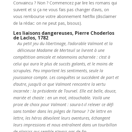
Convaincu ? Non ? Commencez par lire les romans qui
suivent et si ça ne vous fais pas changer d’avis, on
vous rembourse votre abonnement Netflix (disclaimer
de la rédac: on ne peut pas, bisous).
Les liaisons dangereuses, Pierre Choderlos
de Laclos, 1782
Au petit jeu du libertinage, l’adorable Valmont et la
délicieuse Madame de Merteuil se livrent à une
compétition amicale et néanmoins acharnée : c’est à
celui qui aura le plus de succès galants, et le moins de
scrupules. Peu importent les sentiments, seule la
jouissance compte. Les conquêtes se succèdent de part et
d’autre, jusqu’à ce que Valmont rencontre la vertu
incarnée : la présidente de Tourvel. Elle est belle, douce,
mariée et chaste : en un mot, intouchable. Voilà une
proie de choix pour Valmont : saura-t-il relever ce défi
sans tomber dans les pièges de l’amour ? De lettre en
lettre, les héros dévoilent leurs aventures, échangent
leurs impressions et nous entraînent dans un tourbillon
de plaisirs qui semble n’avoir pas de fin.