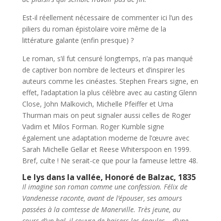
Est-il réellement nécessaire de commenter ici l’un des
piliers du roman épistolaire voire même de la
littérature galante (enfin presque) ?
Le roman, s’il fut censuré longtemps, n’a pas manqué
de captiver bon nombre de lecteurs et d’inspirer les
auteurs comme les cinéastes. Stephen Frears signe, en
effet, l’adaptation la plus célèbre avec au casting Glenn
Close, John Malkovich, Michelle Pfeiffer et Uma
Thurman mais on peut signaler aussi celles de Roger
Vadim et Milos Forman. Roger Kumble signe
également une adaptation moderne de l’œuvre avec
Sarah Michelle Gellar et Reese Whiterspoon en 1999.
Bref, culte ! Ne serait-ce que pour la fameuse lettre 48.
Le lys dans la vallée, Honoré de Balzac, 1835
Il imagine son roman comme une confession. Félix de
Vandenesse raconte, avant de l’épouser, ses amours
passées à la comtesse de Manerville. Très jeune, au
cours d’un bal, il couvre de baisers les épaules – d’une