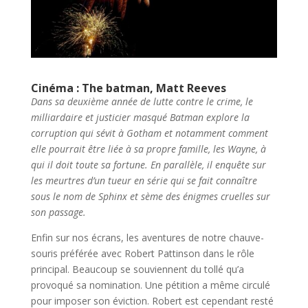
Cinéma : The batman, Matt Reeves
Dans sa deuxième année de lutte contre le crime, le
milliardaire et justicier masqué Batman explore la
corruption qui sévit à Gotham et notamment comment
elle pourrait être liée à sa propre famille, les Wayne, à
qui il doit toute sa fortune. En parallèle, il enquête sur
les meurtres d’un tueur en série qui se fait connaître
sous le nom de Sphinx et sème des énigmes cruelles sur
son passage.
Enfin sur nos écrans, les aventures de notre chauve-
souris préférée avec Robert Pattinson dans le rôle
principal. Beaucoup se souviennent du tollé qu’a
provoqué sa nomination. Une pétition a même circulé
pour imposer son éviction. Robert est cependant resté