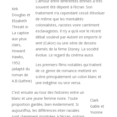
L’amour entre différentes ethnies a très
souvent été dépeint à l’écran. Son
Kirk
traitement n’a cependant cessé d’évoluer
Douglas et
de même que les mentalités
Elizabeth
colonialistes, racistes voire carrément
Threatt in
esclavagistes. Il n’y a qu’à voir le récent
La captive
débat soulevé par
Autant en emporte le
aux yeux
vent
(Cukor) ou une série de dessins
clairs,
animés de la firme Disney. La société
Howard
évolue. Le regard du cinéma aussi.
Hawks,
1952
Les premiers films notables qui traitent
(adapté du
de ce genre de romance mettent en
roman de
scène principalement un colon blanc et
A.B.Guthrie)
une indigène ou vice versa.
C’est ensuite au tour des histoires entre un
blanc et une jeune femme noire. Toute
Clark
proportion gardée, bien évidemment. Si
Gable et
aujourd’hui, les différences inter-raciales
Yvonne
sont clairement montrées à l’écran, notons