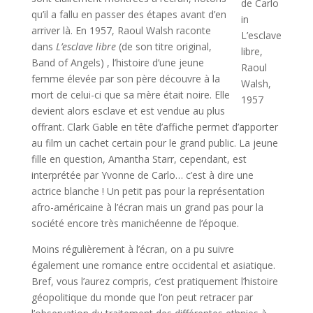
de Carlo
qu’il a fallu en passer des étapes avant d’en
in
arriver là. En 1957, Raoul Walsh raconte
L’esclave
dans
L’esclave libre
(de son titre original,
libre,
Band of Angels) , l’histoire d’une jeune
Raoul
femme élevée par son père découvre à la
Walsh,
mort de celui-ci que sa mère était noire. Elle
1957
devient alors esclave et est vendue au plus
offrant. Clark Gable en tête d’affiche permet d’apporter
au film un cachet certain pour le grand public. La jeune
fille en question, Amantha Starr, cependant, est
interprétée par Yvonne de Carlo… c’est à dire une
actrice blanche ! Un petit pas pour la représentation
afro-américaine à l’écran mais un grand pas pour la
société encore très manichéenne de l’époque.
Moins régulièrement à l’écran, on a pu suivre
également une romance entre occidental et asiatique.
Bref, vous l’aurez compris, c’est pratiquement l’histoire
géopolitique du monde que l’on peut retracer par