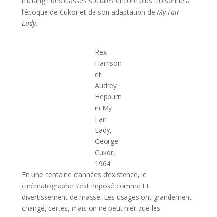
mélange des classes sociales encore plus cloisonné à
l’époque de Cukor et de son adaptation de
My Fair
Lady
.
Rex
Harrison
et
Audrey
Hepburn
in My
Fair
Lady,
George
Cukor,
1964
En une centaine d’années d’existence, le
cinématographe s’est imposé comme LE
divertissement de masse. Les usages ont grandement
changé, certes, mais on ne peut nier que les