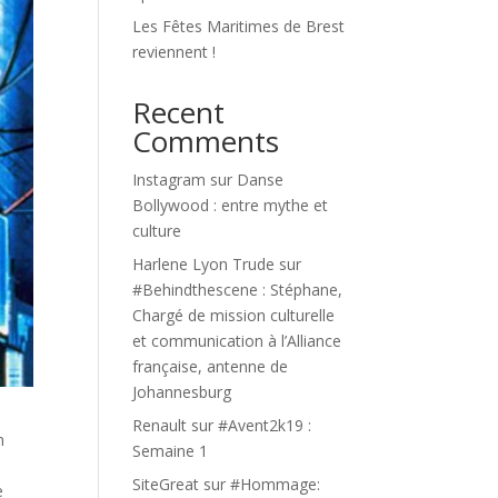
Les Fêtes Maritimes de Brest
reviennent !
Recent
Comments
Instagram
sur
Danse
Bollywood : entre mythe et
culture
Harlene Lyon Trude
sur
#Behindthescene : Stéphane,
Chargé de mission culturelle
et communication à l’Alliance
française, antenne de
Johannesburg
Renault
sur
#Avent2k19 :
n
Semaine 1
SiteGreat
sur
#Hommage:
e