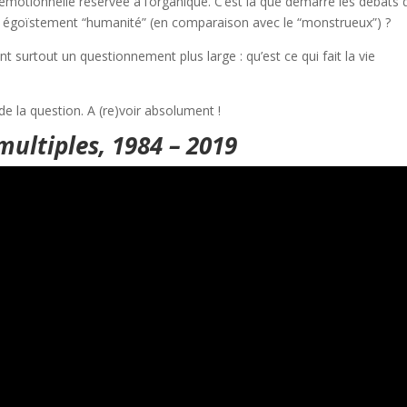
 émotionnelle réservée à l’organique. C’est là que démarre les débats 
 si égoïstement “humanité” (en comparaison avec le “monstrueux”) ?
 surtout un questionnement plus large : qu’est ce qui fait la vie
de la question. A (re)voir absolument !
multiples, 1984 – 2019