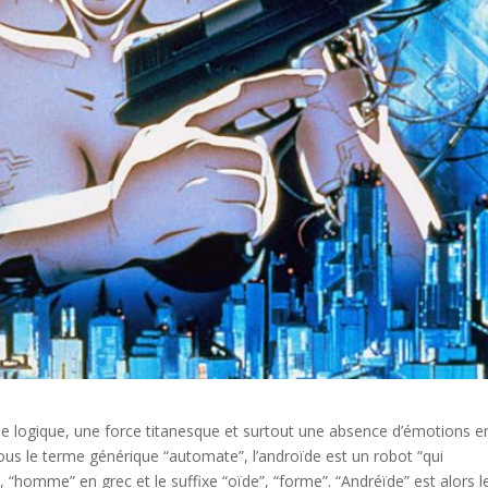
e logique, une force titanesque et surtout une absence d’émotions e
 sous le terme générique “automate”, l’androïde est un robot “qui
, “homme” en grec et le suffixe “oïde”, “forme”. “Andréïde” est alors l