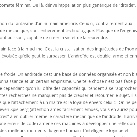
omate féminin. De là, dérive l’appellation plus générique de “droïde”,
tion du fantasme d’un humain amélioré. Ceux ci, contrairement aux
 de mécanique, sont entièrement technologique. Plus que de l’eugéni
 tout puissant, capable de créer la vie et de la reprendre.
ain face à la machine. C’est la cristallisation des inquiétudes de l’ho
 évoluée qu’elle peut le surpasser. L’androïde est double: arme et en
yse froide. Un androïde c’est une base de données organisée et non bi
onnaissance et un certain empirisme. Une telle chose n’est pas faite 
rive cependant qu’on lui offre des capacités qui tendent à se rapprocher
ntes recherches ne manquent pas de creuser et retourner le sujet. Il s’
 que l’attachement à un maître et la loyauté envers celui ci. On ne pe
even Spielberg (attention âmes facilement émues, vous en aurez pou
îtres” à en oublier même le caractère mécanique de l’androïde. Il arriv
une erreur de code) amène ces machines à développer une réflexion
ne des meilleurs moments du genre humain. L’intelligence logique et