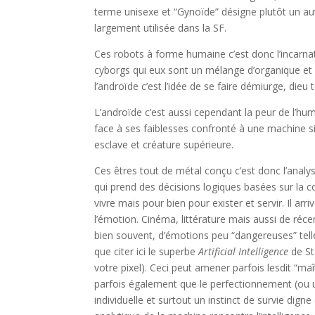
terme unisexe et “Gynoïde” désigne plutôt un aut
largement utilisée dans la SF.
Ces robots à forme humaine c’est donc l’incarna
cyborgs qui eux sont un mélange d’organique et
l’androïde c’est l’idée de se faire démiurge, dieu
L’androïde c’est aussi cependant la peur de l’hum
face à ses faiblesses confronté à une machine si
esclave et créature supérieure.
Ces êtres tout de métal conçu c’est donc l’anal
qui prend des décisions logiques basées sur la c
vivre mais pour bien pour exister et servir. Il ar
l’émotion. Cinéma, littérature mais aussi de réce
bien souvent, d’émotions peu “dangereuses” telle
que citer ici le superbe
Artificial Intelligence
de St
votre pixel). Ceci peut amener parfois lesdit “ma
parfois également que le perfectionnement (ou 
individuelle et surtout un instinct de survie dig