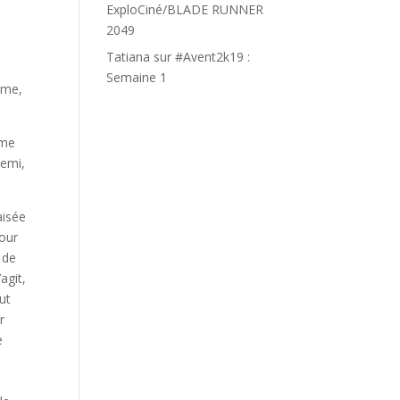
ExploCiné/BLADE RUNNER
2049
Tatiana
sur
#Avent2k19 :
Semaine 1
sme,
mme
nemi,
aisée
pour
 de
agit,
ut
r
e