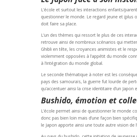
L’école et surtout les interactions enfants/pare
questionner le monde. Le regard jeune et (plus o
doit faire sa place.
L’un des thèmes qui ressort le plus de ces intera
retrouve ainsi de nombreux scénarios qui mettent 
Ghibli en tête, les croyances animistes et le resp
violemment opposées à l’appétit du monde connect
à l’intégration du monde global.
Le seconde thématique à noter est les conséqu
pays des samouraïs, la guerre fut lourde de per
qu’accentuer ainsi la crise identitaire d’un Japon
Bushido, émotion et colle
L’école permet ainsi de questionner le monde com
donc pas bien loin mais d’une façon bien spécifiq
le Japon apporte ainsi une toute autre vision de l’i
Au pays du bushido, cette initiation de jeunesse 