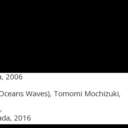
a, 2006
 (Oceans Waves), Tomomi Mochizuki,
w
ada, 2016