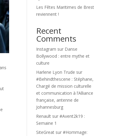
Les Fêtes Maritimes de Brest
reviennent !
Recent
Comments
Instagram
sur
Danse
Bollywood : entre mythe et
culture
dans
Harlene Lyon Trude
sur
#Behindthescene : Stéphane,
Chargé de mission culturelle
out
et communication à l’Alliance
française, antenne de
Johannesburg
te
Renault
sur
#Avent2k19 :
Semaine 1
SiteGreat
sur
#Hommage: