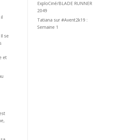
ExploCiné/BLADE RUNNER
2049
il
Tatiana
sur
#Avent2k19 :
Semaine 1
Il se
s
e et
au
est
me,
 sa