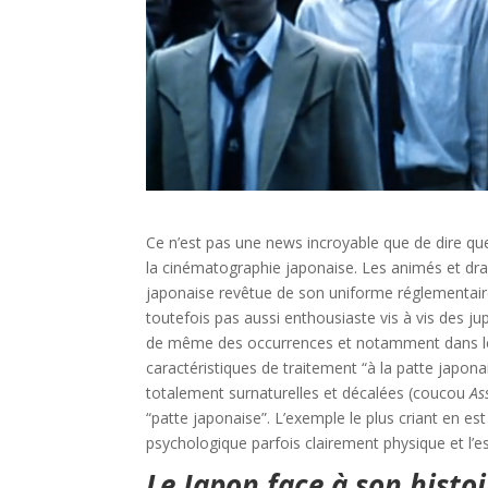
Ce n’est pas une news incroyable que de dire que 
la cinématographie japonaise. Les animés et drama
japonaise revêtue de son uniforme réglementaire
toutefois pas aussi enthousiaste vis à vis des j
de même des occurrences et notamment dans le d
caractéristiques de traitement “à la patte japona
totalement surnaturelles et décalées (coucou
As
“patte japonaise”. L’exemple le plus criant en es
psychologique parfois clairement physique et l’
Le Japon face à son histo