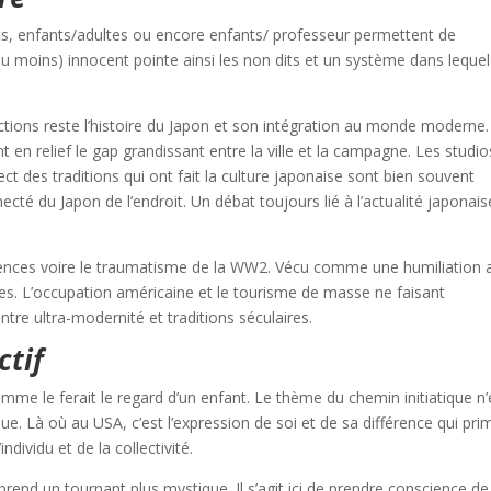
nts, enfants/adultes ou encore enfants/ professeur permettent de
u moins) innocent pointe ainsi les non dits et un système dans lequel 
ctions reste l’histoire du Japon et son intégration au monde moderne. 
en relief le gap grandissant entre la ville et la campagne. Les studio
ect des traditions qui ont fait la culture japonaise sont bien souvent
é du Japon de l’endroit. Un débat toujours lié à l’actualité japonais
ences voire le traumatisme de la WW2. Vécu comme une humiliation 
tes. L’occupation américaine et le tourisme de masse ne faisant
 entre ultra-modernité et traditions séculaires.
ctif
me le ferait le regard d’un enfant. Le thème du chemin initiatique n’
ue. Là où au USA, c’est l’expression de soi et de sa différence qui pri
ndividu et de la collectivité.
prend un tournant plus mystique. Il s’agit ici de prendre conscience de