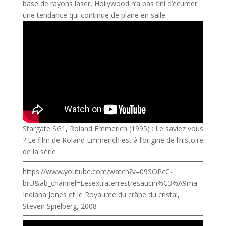
base de rayons laser, Hollywood n’a pas fini d’écumer
une tendance qui continue de plaire en salle.
Stargate SG1, Roland Emmerich (1995) : Le saviez vous
? Le film de Roland Emmerich est à l’origine de l’histoire
de la série
https://www.youtube.com/watch?v=09SOPcC-
brU&ab_channel=Lesextraterrestresaucin%C3%A9ma
Indiana Jones et le Royaume du crâne du cristal,
Steven Spielberg, 2008