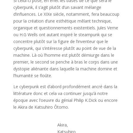
Si celui-ci pose, en effet les bases de ce que sera le
cyberpunk, il s’agit plutôt d’un savant mélange
d’influences. Le XIXe siècle, notamment, fera beaucoup
pour la création d’une esthétique mêlant technique,
organique et questionnements existentiels. Jules Verne
ou H.G Wells ont autant inspiré le steampunk qui se
concentre plutôt sur la figure de l’inventeur que le
cyberpunk, qui s’intéresse plutôt au point de vue de la
machine. Là où l’homme est plutôt démiurge dans le
premier, le second se penche à bras le corps dans une
dystopie aliénante dans laquelle la machine domine et
l’humanité se floûte.
Le cyberpunk est d’abord profondément ancré dans la
littérature donc et cela va continuer jusqu’à notre
époque avec l’oeuvre du génial Philip K.Dick ou encore
le Akira de Katsuhiro Ôtomo.
Akira,
Katsuhiro