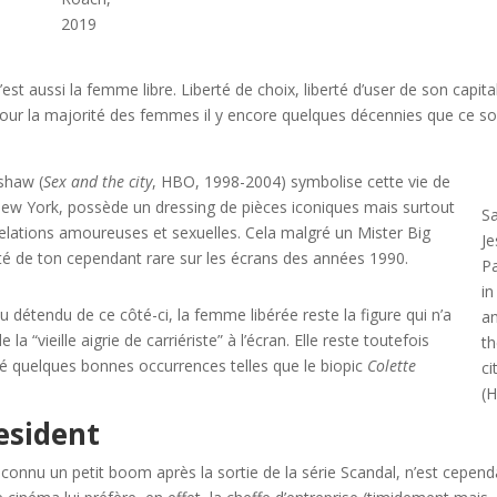
2019
’est aussi la femme libre. Liberté de choix, liberté d’user de son capita
our la majorité des femmes il y encore quelques décennies que ce so
shaw (
Sex and the city
, HBO, 1998-2004) symbolise cette vie de
New York, possède un dressing de pièces iconiques mais surtout
S
 relations amoureuses et sexuelles. Cela malgré un Mister Big
Je
té de ton cependant rare sur les écrans des années 1990.
P
in
u détendu de ce côté-ci, la femme libérée reste la figure qui n’a
a
 la “vieille aigrie de carriériste” à l’écran. Elle reste toutefois
t
é quelques bonnes occurrences telles que le biopic
Colette
ci
(
resident
a connu un petit boom après la sortie de la série Scandal, n’est cepen