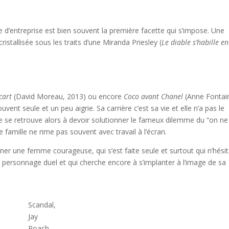
 d’entreprise est bien souvent la première facette qui s’impose. Une
ristallisée sous les traits d’une Miranda Priesley (
Le diable s’habille en
écart
(David Moreau, 2013) ou encore
Coco avant Chanel
(Anne Fontai
ent seule et un peu aigrie. Sa carrière c’est sa vie et elle n’a pas le
lle se retrouve alors à devoir solutionner le fameux dilemme du “on ne
de famille ne rime pas souvent avec travail à l’écran.
er une femme courageuse, qui s’est faite seule et surtout qui n’hési
’un personnage duel et qui cherche encore à s’implanter à l’image de sa
Scandal,
Jay
Roach,