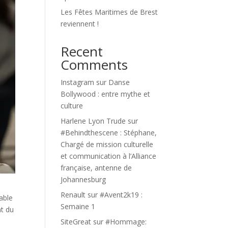
Les Fêtes Maritimes de Brest
reviennent !
Recent
Comments
Instagram
sur
Danse
Bollywood : entre mythe et
culture
Harlene Lyon Trude
sur
#Behindthescene : Stéphane,
Chargé de mission culturelle
et communication à l’Alliance
française, antenne de
Johannesburg
Renault
sur
#Avent2k19 :
able
Semaine 1
nt du
SiteGreat
sur
#Hommage: