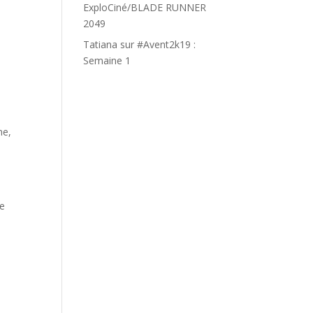
ExploCiné/BLADE RUNNER
2049
Tatiana
sur
#Avent2k19 :
Semaine 1
ne,
te