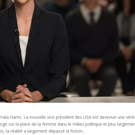
la Harris. La nouvelle vice président des USA est devenue une vérit
roge sur la place de la femme dans le milieu politique et plus largeme
ois, la réalité a largement dépassé la fiction…