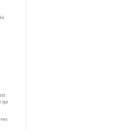
lui
est
e qui
mmes