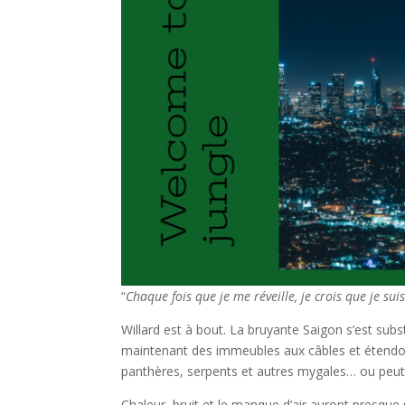
“
Chaque fois que je me réveille, je crois que je sui
Willard est à bout. La bruyante Saigon s’est subs
maintenant des immeubles aux câbles et étendoir
panthères, serpents et autres mygales… ou peut 
Chaleur, bruit et le manque d’air auront presque 