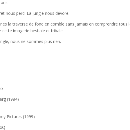
rans.
orêt nous perd. La jungle nous dévore.
tones la traverse de fond en comble sans jamais en comprendre tous 
 cette imagerie bestiale et tribale.
jungle, nous ne sommes plus rien.
Ao
berg (1984)
ney Pictures (1999)
yxQ