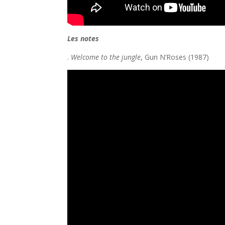
Les notes
.
Welcome to the jungle
, Gun N’Roses (1987)