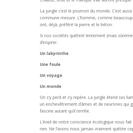
La jungle c’est le poumon du monde. C’est aussi u
commune mesure. L’homme, comme beaucoup de cho
ont, déjà, préféré la pierre et le béton.
Si nos sociétés quittent lentement (mais sûrement
d’inspirer.
Un labyrinthe
Une foule
Un voyage
Un monde
On s’y perd et s’y repère. La jungle étend ses li
un enchevêtrement d’âmes et de neurones qui grou
fascine autant qu’il terrifie.
L’éveil de notre conscience écologique nous fa
rien. Ne l’avons nous jamais vraiment quittée c