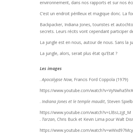
environnement, dans nos rapports et sur nos éc
C’est un endroit périlleux et magique donc. La f
Backpacker, Indiana Jones, touristes et autoch
secrets. Leurs récits vont cependant participer de
La jungle est en nous, autour de nous. Sans la 
La jungle, alors, serait plus état qu’Etat ?
Les images
.
Apocalypse Now,
Francis Ford Coppola (1979)
https://www.youtube.com/watch?v=VyNwha5hr
.
Indiana Jones et le temple maudit
, Steven Spiel
https://www.youtube.com/watch?v=LlBsLzjjt_M
.
Tarzan
, Chris Buck et Kevin Lima pour Walt Dis
https://www.youtube.com/watch?v=wWxd97Mc