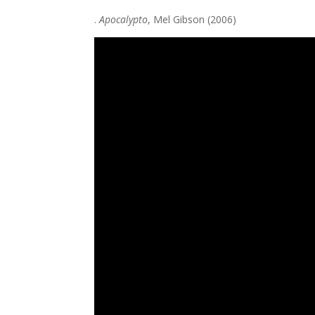
.
Apocalypto
, Mel Gibson (2006)