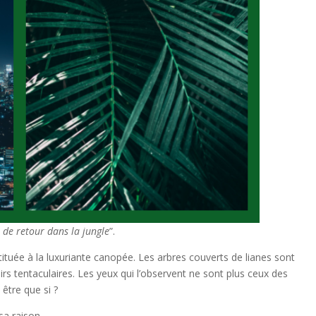
s de retour dans la jungle
”.
tituée à la luxuriante canopée. Les arbres couverts de lianes sont
s tentaculaires. Les yeux qui l’observent ne sont plus ceux des
être que si ?
sa raison.