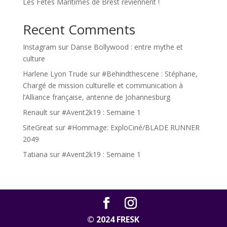
Les Fêtes Maritimes de Brest reviennent !
Recent Comments
Instagram
sur
Danse Bollywood : entre mythe et
culture
Harlene Lyon Trude
sur
#Behindthescene : Stéphane,
Chargé de mission culturelle et communication à
l’Alliance française, antenne de Johannesburg
Renault
sur
#Avent2k19 : Semaine 1
SiteGreat
sur
#Hommage: ExploCiné/BLADE RUNNER
2049
Tatiana
sur
#Avent2k19 : Semaine 1
© 2024 FRESK