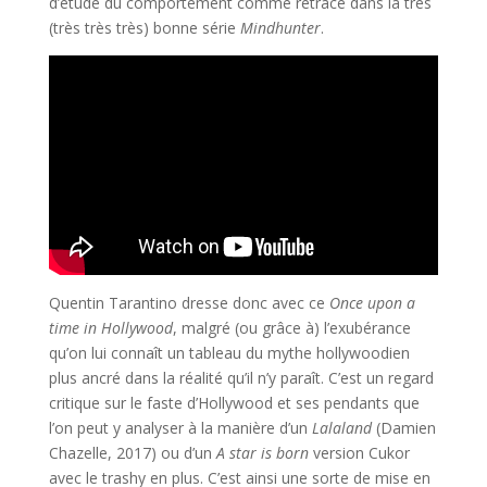
d’étude du comportement comme retracé dans la très
(très très très) bonne série
Mindhunter
.
Quentin Tarantino dresse donc avec ce
Once upon a
time in Hollywood
, malgré (ou grâce à) l’exubérance
qu’on lui connaît un tableau du mythe hollywoodien
plus ancré dans la réalité qu’il n’y paraît. C’est un regard
critique sur le faste d’Hollywood et ses pendants que
l’on peut y analyser à la manière d’un
Lalaland
(Damien
Chazelle, 2017) ou d’un
A star is born
version Cukor
avec le trashy en plus. C’est ainsi une sorte de mise en