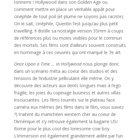
tonnerre ! Hollywood dans son Golden Age ou
comment mettre en place un véritable appât pour
cinéphile de tout poil (et plume ne soyons pas raciste).
On le sait, cinéphile, Quentin l’est jusqu’au plus petit
travelling. Il distille sa nostalgie version 35mm à coups
de références plus ou moins visibles pour le commun
des mortels. Ses films sont d’ailleurs souvent construits
en hommage à ces oeuvres qui ont marqué le 7e art.
Once Upon a Time … in Hollywood
nous plonge donc
dans un scénario méta au coeur des studios et des
tensions de l’industrie pelliculaire elle même. On y
découvre des acteurs aux dents longues mais à l’ego
fragile, les joies du copinage business et autres villas
insouciantes. Les films tournés sur le plateau face
caméra eux mêmes (les films dans le film, vous suivez
?) traitent du manichéen western cher au coeur de
l’Amérique et s’y retrouve également la bagarre US/
Rome pour le plus cool des lonesome cow boy.
L’immersion est également grandement aidée par l’un