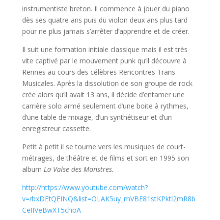
instrumentiste breton. Il commence à jouer du piano
dès ses quatre ans puis du violon deux ans plus tard
pour ne plus jamais s’arrêter d’apprendre et de créer.
Il suit une formation initiale classique mais il est très
vite captivé par le mouvement punk qu’il découvre à
Rennes au cours des célèbres Rencontres Trans
Musicales. Après la dissolution de son groupe de rock
crée alors qu’il avait 13 ans, il décide d’entamer une
carrière solo armé seulement d’une boite à rythmes,
d’une table de mixage, d’un synthétiseur et d’un
enregistreur cassette.
Petit à petit il se tourne vers les musiques de court-
métrages, de théâtre et de films et sort en 1995 son
album
La Valse des Monstres.
http://https://www.youtube.com/watch?
v=rbxDEtQEINQ&list=OLAK5uy_mVBE81stKPktl2mR8b
CeIIVeBwXT5choA