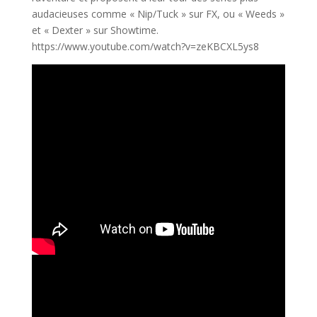
audacieuses comme « Nip/Tuck » sur FX, ou « Weeds »
et « Dexter » sur Showtime.
https://www.youtube.com/watch?v=zeKBCXL5ys8