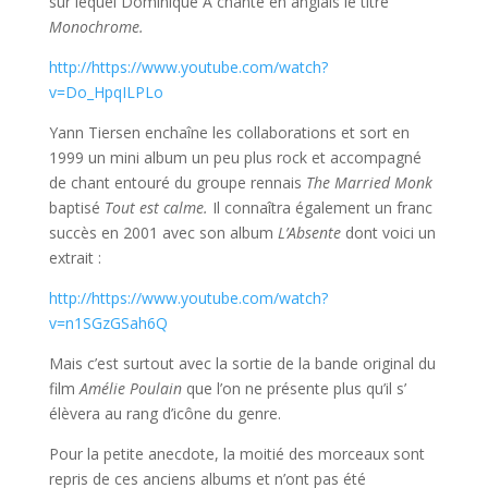
sur lequel Dominique A chante en anglais le titre
Monochrome.
http://https://www.youtube.com/watch?
v=Do_HpqILPLo
Yann Tiersen enchaîne les collaborations et sort en
1999 un mini album un peu plus rock et accompagné
de chant entouré du groupe rennais
The Married Monk
baptisé
Tout est calme.
Il connaîtra également un franc
succès en 2001 avec son album
L’Absente
dont voici un
extrait :
http://https://www.youtube.com/watch?
v=n1SGzGSah6Q
Mais c’est surtout avec la sortie de la bande original du
film
Amélie Poulain
que l’on ne présente plus qu’il s’
élèvera au rang d’icône du genre.
Pour la petite anecdote, la moitié des morceaux sont
repris de ces anciens albums et n’ont pas été