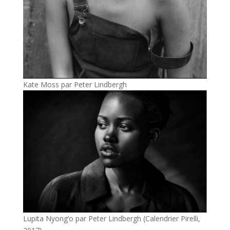
Kate Moss par Peter Lindbergh
Lupita Nyong’o par Peter Lindbergh (Calendrier Pirelli,