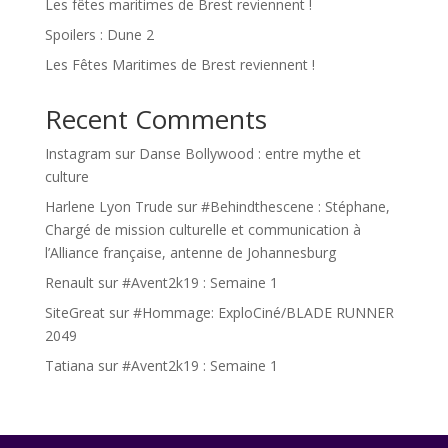
Les fêtes maritimes de Brest reviennent !
Spoilers : Dune 2
Les Fêtes Maritimes de Brest reviennent !
Recent Comments
Instagram
sur
Danse Bollywood : entre mythe et
culture
Harlene Lyon Trude
sur
#Behindthescene : Stéphane,
Chargé de mission culturelle et communication à
l’Alliance française, antenne de Johannesburg
Renault
sur
#Avent2k19 : Semaine 1
SiteGreat
sur
#Hommage: ExploCiné/BLADE RUNNER
2049
Tatiana
sur
#Avent2k19 : Semaine 1