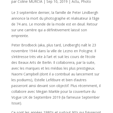
par
Coline MURCIA
|
Sep 10, 2019
|
Actu
,
Photo
Le 3 septembre dernier, la famille de Peter Lindbergh
annonce la mort du photographe et réalisateur à l’âge
de 74 ans. Le monde de la mode est en deuil. Retour
sur une carrière qui a définitivement laissé son
empreinte.
Peter Brodbeck (aka, plus tard, Lindbergh) naît le 23
novembre 1944 dans la ville de Lezno en Pologne. Il
s’intéresse très vite à l’art et suit les cours de l’école
des Beaux Arts de Berlin. Il collaborera, par la suite,
avec les marques et les médias les plus prestigieux.
Naomi Campbell (dont il a contribué au lancement sur
les podiums), Estelle Lefébure et bien d’autres
passeront ainsi devant son objectif. Plus récemment, il
collabore avec Megan Markle pour la couverture du
Vogue UK de Septembre 2019 (la fameuse September
Issue).
Ce sont les années 1980’s et surtout 90’s qui figureront