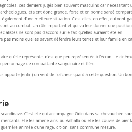
 agricoles, ces derniers jugés bien souvent masculins car nécessitant 
 archéologues, étaient donc grande, forte et en bonne santé compar
t également d’une meilleure situation. C’est elles, en effet, qui vont ga
 sont au combat. Un rôle important et qui va leur donner une position
écialistes ne sont pas d’accord sur le fait qu’elles auraient été en
e pas moins qu’elles savent défendre leurs terres et leur famille en c
aire qu’elle représente, n’est que peu représentée à l’écran. Le cinéma
n personnage de combattante sanguinaire et fière.
s apporte (enfin) un vent de fraîcheur quant à cette question. Un bo
rie
on scandinave. C’est elle qui accompagne Odin dans sa chevauchée sa
éritants. Elle les amène ainsi au Valhalla où elle les couvre de bienfa
 guerrière animée d’une rage, dit-on, sans commune mesure.