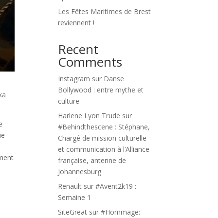
Les Fêtes Maritimes de Brest
reviennent !
Recent
Comments
Instagram
sur
Danse
Bollywood : entre mythe et
ka
culture
Harlene Lyon Trude
sur
e
#Behindthescene : Stéphane,
ie
Chargé de mission culturelle
s
et communication à l’Alliance
ement
française, antenne de
Johannesburg
Renault
sur
#Avent2k19 :
Semaine 1
s
SiteGreat
sur
#Hommage: