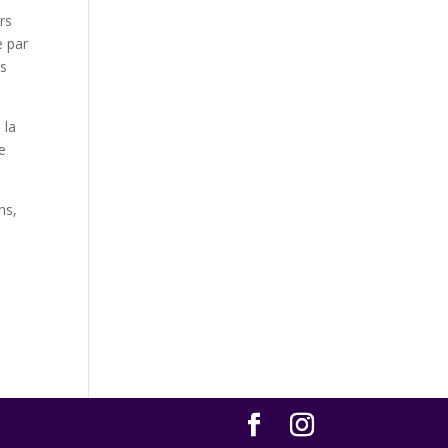
rs
e par
es
 la
e
ns,