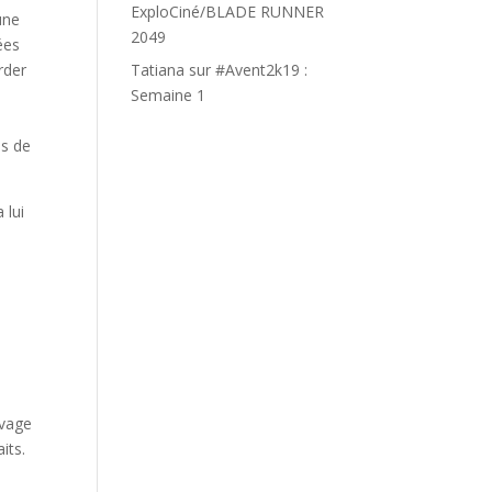
ExploCiné/BLADE RUNNER
une
2049
ées
rder
Tatiana
sur
#Avent2k19 :
Semaine 1
as de
 lui
n
uvage
its.