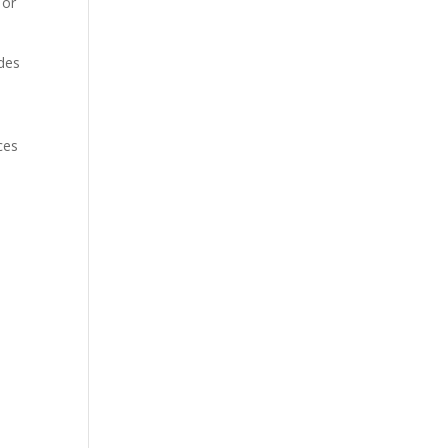
 or
 des
e
ces
e