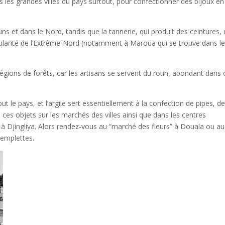
ans les grandes villes du pays surtout, pour confectionner des bijoux en
s et dans le Nord, tandis que la tannerie, qui produit des ceintures,
cularité de l’Extrême-Nord (notamment à Maroua qui se trouve dans l
régions de forêts, car les artisans se servent du rotin, abondant dans 
ut le pays, et l’argile sert essentiellement à la confection de pipes, d
e ces objets sur les marchés des villes ainsi que dans les centres
Djingliya. Alors rendez-vous au “marché des fleurs” à Douala ou au
 emplettes.