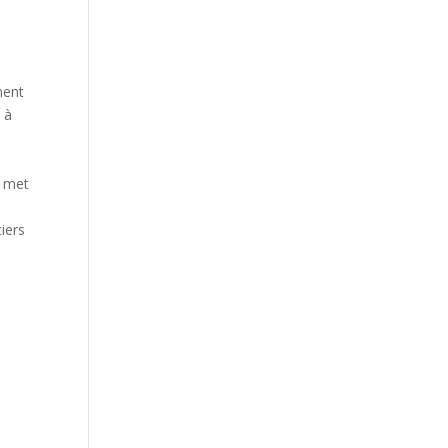
ment
 à
e met
iers