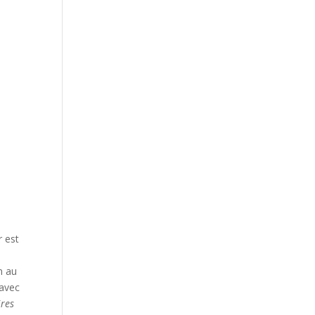
r est
in au
 avec
ires