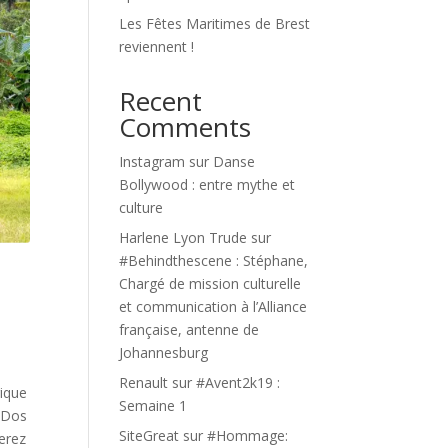
Les Fêtes Maritimes de Brest
reviennent !
Recent
Comments
Instagram
sur
Danse
Bollywood : entre mythe et
culture
Harlene Lyon Trude
sur
#Behindthescene : Stéphane,
Chargé de mission culturelle
et communication à l’Alliance
française, antenne de
Johannesburg
Renault
sur
#Avent2k19 :
rique
Semaine 1
o Dos
SiteGreat
sur
#Hommage:
erez