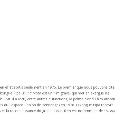
n effet sortis seulement en 1975. Le premier que nous pouvons cite
Dikongué Pipa.
Muna Moto
est un film grave, qui met en exergue les
il vit. Il a reçu, entre autres distinctions, la palme d’or du film africa
prix du Fespaco (Étalon de Yennenga) en 1976. Dikongué Pipa recevra
als et la reconnaissance du grand public. Il en est notamment de :
Histo