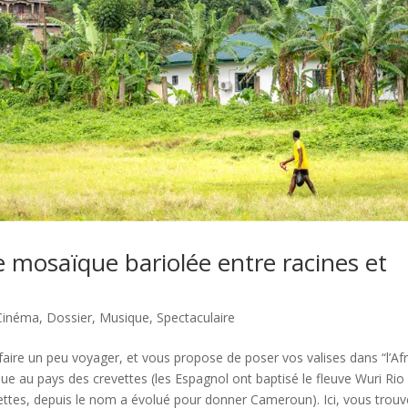
mosaïque bariolée entre racines et
Cinéma
,
Dossier
,
Musique
,
Spectaculaire
 faire un peu voyager, et vous propose de poser vos valises dans “l’Af
nue au pays des crevettes (les Espagnol ont baptisé le fleuve Wuri Ri
ettes, depuis le nom a évolué pour donner Cameroun). Ici, vous trouv