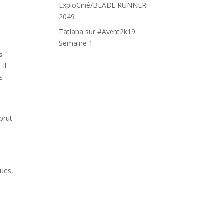
ExploCiné/BLADE RUNNER
2049
Tatiana
sur
#Avent2k19 :
Semaine 1
es
 Il
es
brut
tues,