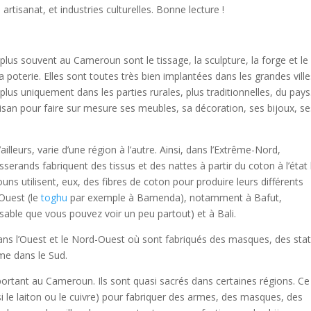
 artisanat, et industries culturelles. Bonne lecture !
plus souvent au Cameroun sont le tissage, la sculpture, la forge et le
la poterie. Elles sont toutes très bien implantées dans les grandes vill
us uniquement dans les parties rurales, plus traditionnelles, du pays.
artisan pour faire sur mesure ses meubles, sa décoration, ses bijoux, s
illeurs, varie d’une région à l’autre. Ainsi, dans l’Extrême-Nord,
erands fabriquent des tissus et des nattes à partir du coton à l’état 
uns utilisent, eux, des fibres de coton pour produire leurs différents
Ouest (le
toghu
par exemple à Bamenda), notamment à Bafut,
ssable que vous pouvez voir un peu partout) et à Bali.
 dans l’Ouest et le Nord-Ouest où sont fabriqués des masques, des sta
mme dans le Sud.
ortant au Cameroun. Ils sont quasi sacrés dans certaines régions. Ce
si le laiton ou le cuivre) pour fabriquer des armes, des masques, des